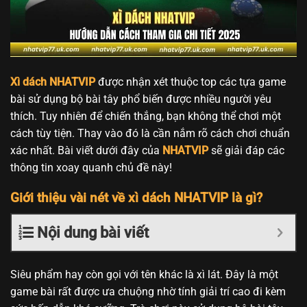
Xì dách NHATVIP
được nhận xét thuộc top các tựa game
bài sử dụng bộ bài tây phổ biến được nhiều người yêu
thích. Tuy nhiên để chiến thắng, bạn không thể chơi một
cách tùy tiện. Thay vào đó là cần nắm rõ cách chơi chuẩn
xác nhất. Bài viết dưới đây của
NHATVIP
sẽ giải đáp các
thông tin xoay quanh chủ đề này!
Giới thiệu vài nét về xì dách NHATVIP là gì?
Nội dung bài viết
Siêu phẩm hay còn gọi với tên khác là xì lát. Đây là một
game bài rất được ưa chuộng nhờ tính giải trí cao đi kèm