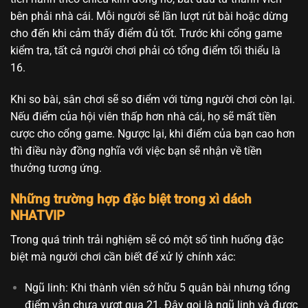
bên phải nhà cái. Mỗi người sẽ lần lượt rút bài hoặc dừng
cho đến khi cảm thấy điểm đủ tốt. Trước khi cổng game
kiểm tra, tất cả người chơi phải có tổng điểm tối thiểu là
16.
Khi so bài, sân chơi sẽ so điểm với từng người chơi còn lại.
Nếu điểm của hội viên thấp hơn nhà cái, họ sẽ mất tiền
cược cho cổng game. Ngược lại, khi điểm của bạn cao hơn
thì điều này đồng nghĩa với việc bạn sẽ nhận về tiền
thưởng tương ứng.
Những trường hợp đặc biệt trong xì dách
NHATVIP
Trong quá trình trải nghiệm sẽ có một số tình huống đặc
biệt mà người chơi cần biết để xử lý chính xác:
Ngũ linh: Khi thành viên sở hữu 5 quân bài nhưng tổng
điểm vẫn chưa vượt qua 21. Đây gọi là ngũ linh và được