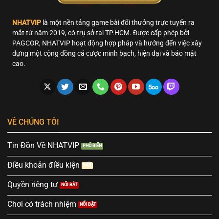
NHATVIP
là một nền tảng game bài đổi thưởng trực tuyến ra
mắt từ năm 2019, có trụ sở tại TP.HCM. Được cấp phép bởi
PAGCOR, NHATVIP hoạt động hợp pháp và hướng đến việc xây
dựng một cộng đồng cá cược minh bạch, hiện đại và bảo mật
cao.
VỀ CHÚNG TÔI
Tin Đồn Về NHATVIP
Điều khoản điều kiện
Quyền riêng tư
Chơi có trách nhiệm