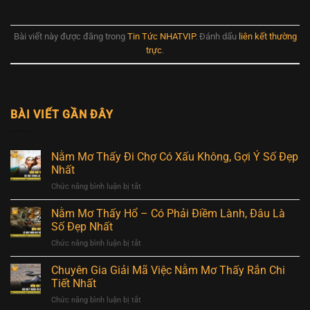
Bài viết này được đăng trong
Tin Tức NHATVIP
. Đánh dấu
liên kết thường
trực
.
BÀI VIẾT GẦN ĐÂY
Nằm Mơ Thấy Đi Chợ Có Xấu Không, Gợi Ý Số Đẹp
Nhất
Chức năng bình luận bị tắt
ở
Nằm
Mơ
Nằm Mơ Thấy Hổ – Có Phải Điềm Lành, Đâu Là
Thấy
Số Đẹp Nhất
Đi
Chức năng bình luận bị tắt
ở
Chợ
Nằm
Có
Mơ
Chuyên Gia Giải Mã Việc Nằm Mơ Thấy Rắn Chi
Xấu
Thấy
Không,
Tiết Nhất
Hổ
Gợi
Chức năng bình luận bị tắt
ở
–
Ý