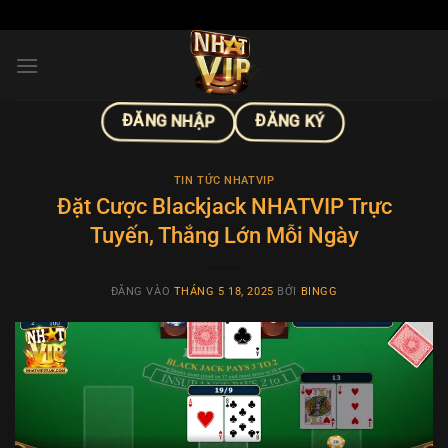
Bỏ
qua
nội
dung
ĐĂNG NHẬP
ĐĂNG KÝ
TIN TỨC NHATVIP
Đặt Cược Blackjack NHATVIP Trực
Tuyến, Thắng Lớn Mỗi Ngày
ĐĂNG VÀO
THÁNG 5 18, 2025
BỞI
BINGG