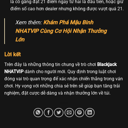
là cố gắng đạt 21 điểm ngay từ hai lá đầu tiên, hoặc giữ
điểm số cao hơn dealer nhưng không được vượt quá 21.
Xem thêm:
Khám Phá Mậu Binh
NHATVIP Cùng Cơ Hội Nhận Thưởng
Lớn
Lời kết
Trên đây là những thông tin chung về trò chơi
Blackjack
NHATVIP
dành cho người mới. Quy định trong luật chơi
đóng vai trò quan trọng để xác nhận chiến thắng trong ván
chơi. Hy vọng với những chia sẻ trên sẽ giúp bạn tăng trải
nghiệm, đặt cược dễ dàng và nhận thưởng lớn về túi.