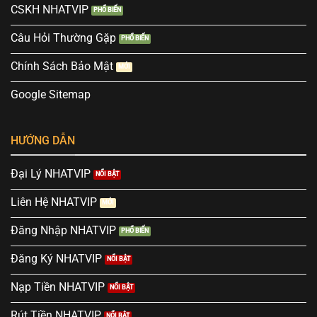
CSKH NHATVIP
Câu Hỏi Thường Gặp
Chính Sách Bảo Mật
Google Sitemap
HƯỚNG DẪN
Đại Lý NHATVIP
Liên Hệ NHATVIP
Đăng Nhập NHATVIP
Đăng Ký NHATVIP
Nạp Tiền NHATVIP
Rút Tiền NHATVIP