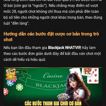
lố bài (còn gọi là “ngoắc”). Nếu chẳng may điểm số vượt
mốc 28, người chơi không chỉ thua mà còn phải đền toàn
bộ số tiền cho những người chơi khác trong bàn, theo đúng
luật “đền làng”.
Hướng dẫn các bước đặt cược cơ bản trong trò
chơi
Nếu bạn lần đầu tham gia
Blackjack NHATVIP,
hãy làm
theo các bước đơn giản dưới đây để bắt đầu ván chơi một
cách dễ hiểu và hiệu quả: