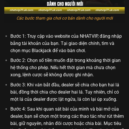
Các bước tham gia chơi cơ bản dành cho người mới
Bước 1: Truy cập vào website của NHATVIP, đăng nhập
bằng tài khoản của bạn. Tại giao diện chính, tìm và
chọn mục Blackjack để vào bàn chơi.
Bước 2: Chọn số tiền muốn đặt trong khoảng thời gian
hệ thống cho phép. Nếu hết thời gian mà chưa chọn
xong, lệnh cược sẽ không được ghi nhận.
Bước 3: Khi ván bắt đầu, dealer sẽ chia cho bạn hai lá
bài, đồng thời chia cho dealer hai lá. Tuy nhiên, chỉ có
một lá của dealer được lật ngửa, lá còn lại úp xuống.
Bước 4: Sau khi quan sát bài của mình và bài mở của
dealer, bạn sẽ chọn một trong các thao tác như rút thêm
bài, giữ nguyên, nhân đôi cược hoặc chia bài. Mục tiêu