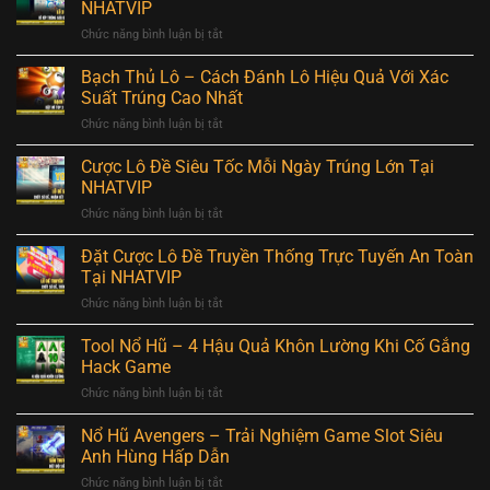
Giải
Điềm
NHATVIP
Nhất
Mã
Lành,
Chức năng bình luận bị tắt
ở
Việc
Đâu
Bật
Nằm
Là
Mí
Bạch Thủ Lô – Cách Đánh Lô Hiệu Quả Với Xác
Mơ
Số
Mẹo
Thấy
Suất Trúng Cao Nhất
Đẹp
Soi
Rắn
Nhất
Chức năng bình luận bị tắt
ở
Cầu
Chi
Bạch
Lô
Tiết
Thủ
Cược Lô Đề Siêu Tốc Mỗi Ngày Trúng Lớn Tại
3
Nhất
Lô
Càng
NHATVIP
–
Hiệu
Chức năng bình luận bị tắt
ở
Cách
Quả
Cược
Đánh
Tại
Lô
Đặt Cược Lô Đề Truyền Thống Trực Tuyến An Toàn
Lô
NHATVIP
Đề
Hiệu
Tại NHATVIP
Siêu
Quả
Chức năng bình luận bị tắt
ở
Tốc
Với
Đặt
Mỗi
Xác
Cược
Tool Nổ Hũ – 4 Hậu Quả Khôn Lường Khi Cố Gắng
Ngày
Suất
Lô
Trúng
Hack Game
Trúng
Đề
Lớn
Cao
Chức năng bình luận bị tắt
ở
Truyền
Tại
Nhất
Tool
Thống
NHATVIP
Nổ
Nổ Hũ Avengers – Trải Nghiệm Game Slot Siêu
Trực
Hũ
Tuyến
Anh Hùng Hấp Dẫn
–
An
Chức năng bình luận bị tắt
ở
4
Toàn