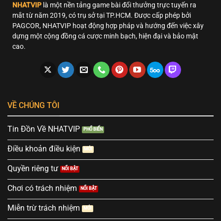
NHATVIP
là một nền tảng game bài đổi thưởng trực tuyến ra
mắt từ năm 2019, có trụ sở tại TP.HCM. Được cấp phép bởi
PAGCOR, NHATVIP hoạt động hợp pháp và hướng đến việc xây
dựng một cộng đồng cá cược minh bạch, hiện đại và bảo mật
cao.
VỀ CHÚNG TÔI
Tin Đồn Về NHATVIP
Điều khoản điều kiện
Quyền riêng tư
Chơi có trách nhiệm
Miễn trừ trách nhiệm