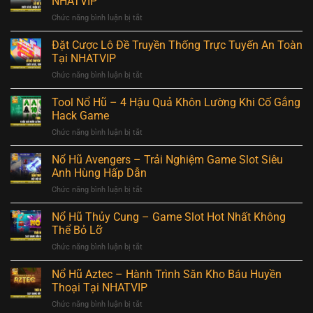
NHATVIP
–
Hiệu
Chức năng bình luận bị tắt
ở
Cách
Quả
Cược
Đánh
Tại
Lô
Đặt Cược Lô Đề Truyền Thống Trực Tuyến An Toàn
Lô
NHATVIP
Đề
Hiệu
Tại NHATVIP
Siêu
Quả
Chức năng bình luận bị tắt
ở
Tốc
Với
Đặt
Mỗi
Xác
Cược
Tool Nổ Hũ – 4 Hậu Quả Khôn Lường Khi Cố Gắng
Ngày
Suất
Lô
Trúng
Hack Game
Trúng
Đề
Lớn
Cao
Chức năng bình luận bị tắt
ở
Truyền
Tại
Nhất
Tool
Thống
NHATVIP
Nổ
Nổ Hũ Avengers – Trải Nghiệm Game Slot Siêu
Trực
Hũ
Tuyến
Anh Hùng Hấp Dẫn
–
An
Chức năng bình luận bị tắt
ở
4
Toàn
Nổ
Hậu
Tại
Hũ
Nổ Hũ Thủy Cung – Game Slot Hot Nhất Không
Quả
NHATVIP
Avengers
Khôn
Thể Bỏ Lỡ
–
Lường
Chức năng bình luận bị tắt
ở
Trải
Khi
Nổ
Nghiệm
Cố
Hũ
Nổ Hũ Aztec – Hành Trình Săn Kho Báu Huyền
Game
Gắng
Thủy
Slot
Thoại Tại NHATVIP
Hack
Cung
Siêu
Game
Chức năng bình luận bị tắt
ở
–
Anh