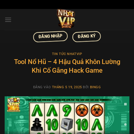
Bỏ
qua
nội
dung
ĐĂNG NHẬP
ĐĂNG KÝ
TIN TỨC NHATVIP
Tool Nổ Hũ – 4 Hậu Quả Khôn Lường
Khi Cố Gắng Hack Game
ĐĂNG VÀO
THÁNG 5 19, 2025
BỞI
BINGG