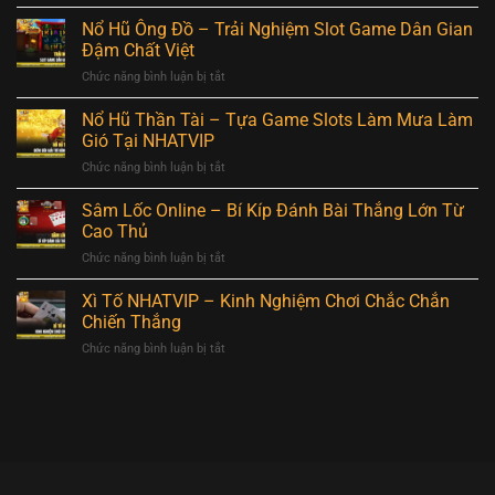
Nổ
Game
Hùng
Hũ
Nổ Hũ Ông Đồ – Trải Nghiệm Slot Game Dân Gian
Slot
Hấp
Aztec
Hot
Đậm Chất Việt
Dẫn
–
Nhất
Chức năng bình luận bị tắt
ở
Hành
Không
Nổ
Trình
Thể
Hũ
Nổ Hũ Thần Tài – Tựa Game Slots Làm Mưa Làm
Săn
Bỏ
Ông
Kho
Gió Tại NHATVIP
Lỡ
Đồ
Báu
Chức năng bình luận bị tắt
ở
–
Huyền
Nổ
Trải
Thoại
Hũ
Sâm Lốc Online – Bí Kíp Đánh Bài Thắng Lớn Từ
Nghiệm
Tại
Thần
Slot
Cao Thủ
NHATVIP
Tài
Game
Chức năng bình luận bị tắt
ở
–
Dân
Sâm
Tựa
Gian
Lốc
Xì Tố NHATVIP – Kinh Nghiệm Chơi Chắc Chắn
Game
Đậm
Online
Slots
Chiến Thắng
Chất
–
Làm
Việt
Chức năng bình luận bị tắt
ở
Bí
Mưa
Xì
Kíp
Làm
Tố
Đánh
Gió
NHATVIP
Bài
Tại
–
Thắng
NHATVIP
Kinh
Lớn
Nghiệm
Từ
Chơi
Cao