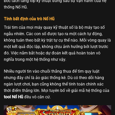
bóc tách tầng lớp kỹ thuật đứng sau sự vận hành của hệ
thống Nổ Hũ.
Tính bất định của trò Nổ Hũ
Trái tim của mọi máy quay kỹ thuật số là bộ máy tạo số
ngẫu nhiên. Các con số được tạo ra một cách tự động,
không tuân theo bất kỳ trật tự cụ thể nào. Mỗi vòng quay là
một kết quả độc lập, không chịu ảnh hưởng bởi lượt trước
đó. Việc nắm bắt hoặc dự đoán kết quả hoàn toàn vô
nghĩa trong một hệ thống như vậy.
Nhiều người tin vào chuỗi thắng thua để tìm quy luật
nhưng đây chỉ là ảo giác thống kê. Dù có theo dõi hàng
ngàn lượt chơi, bạn cũng không thể tính toán chính xác
thời điểm thắng lớn. Mọi tuyên bố về giải mã hệ thống của
tool Nổ Hũ
đều vô căn cứ.