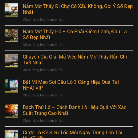
Nằm Mơ Thấy Đi Chợ Có Xấu Không, Gợi Ý Số Đẹp
Nhất
Chức năng bình luận bị tắt
ở
Nằm
Mơ
Nằm Mơ Thấy Hổ – Có Phải Điềm Lành, Đâu Là
Thấy
Số Đẹp Nhất
Đi
Chức năng bình luận bị tắt
ở
Chợ
Nằm
Có
Mơ
Chuyên Gia Giải Mã Việc Nằm Mơ Thấy Rắn Chi
Xấu
Thấy
Không,
Tiết Nhất
Hổ
Gợi
Chức năng bình luận bị tắt
ở
–
Ý
Chuyên
Có
Số
Gia
Bật Mí Mẹo Soi Cầu Lô 3 Càng Hiệu Quả Tại
Phải
Đẹp
Giải
Điềm
NHATVIP
Nhất
Mã
Lành,
Chức năng bình luận bị tắt
ở
Việc
Đâu
Bật
Nằm
Là
Mí
Bạch Thủ Lô – Cách Đánh Lô Hiệu Quả Với Xác
Mơ
Số
Mẹo
Thấy
Suất Trúng Cao Nhất
Đẹp
Soi
Rắn
Nhất
Chức năng bình luận bị tắt
ở
Cầu
Chi
Bạch
Lô
Tiết
Thủ
Cược Lô Đề Siêu Tốc Mỗi Ngày Trúng Lớn Tại
3
Nhất
Lô
Càng