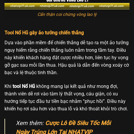
Cẩn thận coi chừng vòng lao lý
Tool Nổ Hũ gây ảo tưởng chiến thắng
Dựa vào phần mềm để chiến thắng dễ tạo ra một ảo tưởng
nguy hiểm rằng chiến thắng luôn nằm trong tầm tay. Điều
này khiến khách hàng đặt cược nhiều hơn, liên tục hy vọng
gỡ gạc sau mỗi lần thua. Hậu quả là dẫn đến vòng xoáy cờ
bạc và lệ thuộc tinh thần.
Khi
tool Nổ Hũ
không mang lại kết quả như mong đợi,
thành viên dễ rơi vào tâm lý thất vọng, cáu giận, có xu
hướng tiếp tục đầu tư tiền bạc nhằm “phục hồi”. Điều này
khiến họ rơi sâu hơn vào thua lỗ và khó thoát khỏi trò chơi.
Xem thêm:
Cược Lô Đề Siêu Tốc Mỗi
Ngày Trúng Lớn Tại NHATVIP