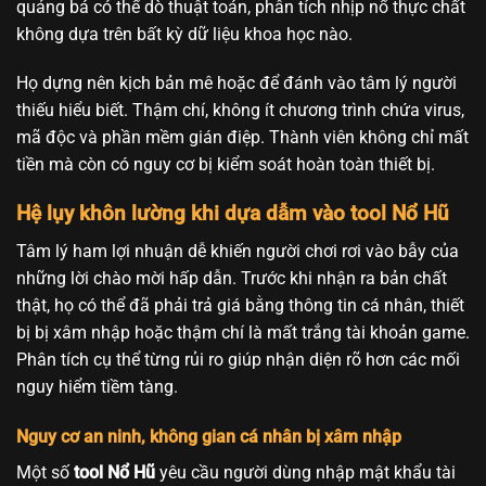
quảng bá có thể dò thuật toán, phân tích nhịp nổ thực chất
không dựa trên bất kỳ dữ liệu khoa học nào.
Họ dựng nên kịch bản mê hoặc để đánh vào tâm lý người
thiếu hiểu biết. Thậm chí, không ít chương trình chứa virus,
mã độc và phần mềm gián điệp. Thành viên không chỉ mất
tiền mà còn có nguy cơ bị kiểm soát hoàn toàn thiết bị.
Hệ lụy khôn lường khi dựa dẫm vào tool Nổ Hũ
Tâm lý ham lợi nhuận dễ khiến người chơi rơi vào bẫy của
những lời chào mời hấp dẫn. Trước khi nhận ra bản chất
thật, họ có thể đã phải trả giá bằng thông tin cá nhân, thiết
bị bị xâm nhập hoặc thậm chí là mất trắng tài khoản game.
Phân tích cụ thể từng rủi ro giúp nhận diện rõ hơn các mối
nguy hiểm tiềm tàng.
Nguy cơ an ninh, không gian cá nhân bị xâm nhập
Một số
tool Nổ Hũ
yêu cầu người dùng nhập mật khẩu tài