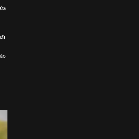
cửa
uất
vào