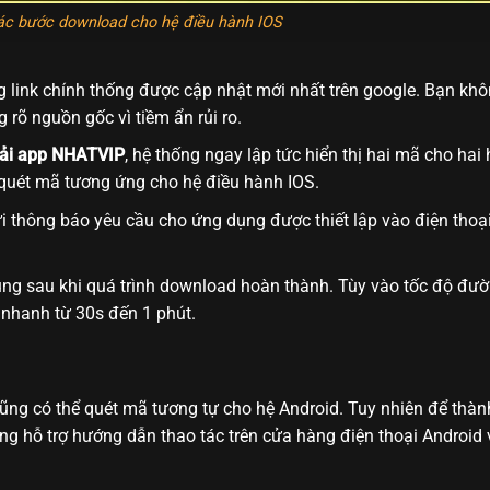
c bước download cho hệ điều hành IOS
g link chính thống được cập nhật mới nhất trên google. Bạn kh
 rõ nguồn gốc vì tiềm ẩn rủi ro.
ải app NHATVIP
, hệ thống ngay lập tức hiển thị hai mã cho hai 
quét mã tương ứng cho hệ điều hành IOS.
i thông báo yêu cầu cho ứng dụng được thiết lập vào điện thoại
ụng sau khi quá trình download hoàn thành. Tùy vào tốc độ đư
 nhanh từ 30s đến 1 phút.
ng có thể quét mã tương tự cho hệ Android. Tuy nhiên để thàn
g hỗ trợ hướng dẫn thao tác trên cửa hàng điện thoại Android 