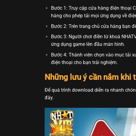
Bước 1: Truy cập cửa hàng điện thoại CH
hàng cho phép tải mọi ứng dụng về điệ
Bước 2: Trên trang chủ cửa hàng bạn đế
Bước 3: Người chơi điền từ khoá NHATV
ứng dụng game lên đầu màn hình.
Bước 4: Thành viên chọn vào mục tải x
điện thoại cho bạn trải nghiệm.
Những lưu ý cần nắm khi 
Để quá trình download diễn ra nhanh chón
đây.