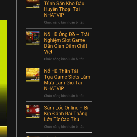
Thủy
Siêu
Trình Săn Kho Báu
Cung
Anh
Huyền Thoại Tại
–
Hùng
NHATVIP
Game
Hấp
Slot
Chức năng bình luận bị tắt
Dẫn
ở
Hot
Nổ
Nhất
Hũ
Nổ Hũ Ông Đồ – Trải
Không
Aztec
Nghiệm Slot Game
Thể
–
Dân Gian Đậm Chất
Bỏ
Hành
Việt
Lỡ
Trình
Săn
Chức năng bình luận bị tắt
ở
Kho
Nổ
Báu
Hũ
Nổ Hũ Thần Tài –
Huyền
Ông
Tựa Game Slots Làm
Thoại
Đồ
Mưa Làm Gió Tại
Tại
–
NHATVIP
NHATVIP
Trải
Nghiệm
Chức năng bình luận bị tắt
ở
Slot
Nổ
Game
Hũ
Sâm Lốc Online – Bí
Dân
Thần
Kíp Đánh Bài Thắng
Gian
Tài
Lớn Từ Cao Thủ
Đậm
–
Chức năng bình luận bị tắt
Chất
ở
Tựa
Việt
Sâm
Game