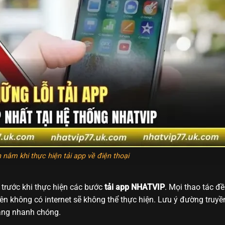
 nắm khi thực hiện tải app về điện thoại
trước khi thực hiện các bước
tải app NHATVIP
. Mọi thao tác đ
n không có internet sẽ không thể thực hiện. Lưu ý đường truyề
àng nhanh chóng.