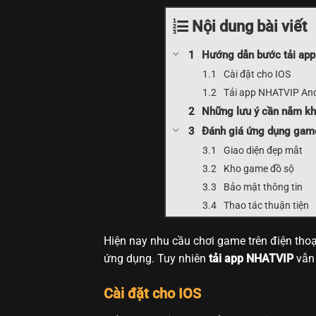
Nội dung bài viết
Hướng dẫn bước tải app
Cài đặt cho IOS
Tải app NHATVIP An
Những lưu ý cần nắm kh
Đánh giá ứng dụng game
Giao diện đẹp mắt
Kho game đồ sộ
Bảo mật thông tin
Thao tác thuận tiện
Giải đáp thắc mắc khi 
Hiện nay nhu cầu chơi game trên điện tho
App có chứa virus k
ứng dụng. Tuy nhiên
tải app NHATVIP
vẫn 
Cài đặt ứng dụng có 
Vì sao không thể cài 
Cài đặt cho IOS
Khi cần hỗ trợ liên hệ