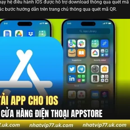
chạy hệ điều hành IOS được hỗ trợ download thông qua quét mã
các bước hướng dẫn trên trang chủ thông qua quét mã QR.