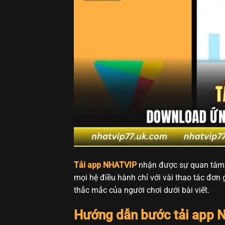
Tải app NHATVIP
nhận được sự quan tâm đ
mọi hệ điều hành chỉ với vài thao tác đơn
thắc mắc của người chơi dưới bài viết.
Hướng dẫn bước tải app N