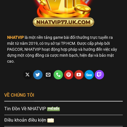
Đường dẫn truy cập vào cổng game nhanh nhất
NHATVIP
là một nền tảng game bài đổi thưởng trực tuyến ra
Ưu điểm khi tham gia tại cổng game
mắt từ năm 2019, có trụ sở tại TP.HCM. Được cấp phép bởi
PAGCOR, NHATVIP hoạt động hợp pháp và hướng đến việc xây
NHATVIP
dựng một cộng đồng cá cược minh bạch, hiện đại và bảo mật
Đây là lý do vì sao hàng trăm nghìn người chơi đã và
cao.
đang tin tưởng lựa chọn
NHATVIP
là điểm đến cá cược
quen thuộc mỗi ngày:
Giao diện bố cục khoa học
VỀ CHÚNG TÔI
Cổng game chú trọng vào trải nghiệm người dùng
thông qua việc đầu tư mạnh mẽ vào thiết kế UX/UI.
Tin Đồn Về NHATVIP
Giao diện của nền tảng được bố trí logic, trực quan và
phù hợp với cả người chơi mới lẫn bet thủ lâu năm.
Điều khoản điều kiện
Thanh điều hướng rõ ràng, tính năng lọc trò chơi thông