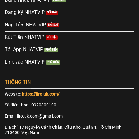
Đăng Ký NHATVIP
Dịch vụ chăm sóc khách hàng nhanh gọn nhất
Nạp Tiền NHATVIP
Rút Tiền NHATVIP
Bảo mật đạt chuẩn quốc tế
Tải App NHATVIP
NHATVIP
áp dụng công nghệ mã hóa SSL 256-bit,
tương đương với tiêu chuẩn bảo mật của các ngân
Link vào NHATVIP
hàng lớn trên thế giới. Thêm vào đó là hệ thống xác
thực hai lớp (2FA) và giám sát IP truy cập, giúp đảm
THÔNG TIN
bảo tài khoản của bạn luôn được bảo vệ an toàn khỏi
mọi hành vi gian lận, lừa đảo hoặc đánh cắp dữ liệu.
Website:
https://liro.uk.com/
Giao dịch siêu tốc
Số điện thoại: 0920300100
Hệ thống thanh toán được tự động hóa hoàn toàn, đảm
Email:
liro.uk.com@gmail.com
bảo tốc độ xử lý nạp – rút chỉ từ 30 giây đến 1 phút.
Địa chỉ: 17 Nguyễn Cảnh Chân, Cầu Kho, Quận 1, Hồ Chí Minh
Cổng game hỗ trợ đa dạng phương thức thanh toán
710400, Việt Nam
như: chuyển khoản ngân hàng, ví điện tử, tiền điện tử,