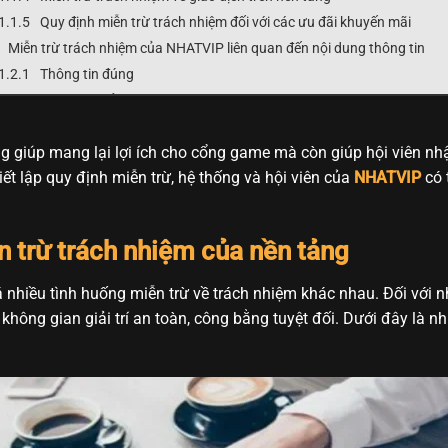
Quy định miễn trừ trách nhiệm đối với các ưu đãi khuyến mãi
Miễn trừ trách nhiệm của NHATVIP liên quan đến nội dung thông tin
Thông tin đúng
Tạo tài khoản game chính thức
Miễn trừ trách nhiệm với trường hợp vi phạm chính sách
g giúp mang lại lợi ích cho cổng game mà còn giúp hội viên nh
Giới hạn trách nhiệm của cổng game NHATVIP
ết lập quy định miễn trừ, hệ thống và hội viên của
NHATVIP
có 
Quyền lợi, trách nhiệm của người chơi đối với NHATVIP
Kết luận
 trừ trách nhiệm của nền tảng
 nhiều tình huống miễn trừ về trách nhiệm khác nhau. Đối với n
không gian giải trí an toàn, công bằng tuyệt đối. Dưới đây là n