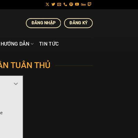
ĐĂNG NHẬP
ĐĂNG KÝ
HƯỚNG DẪN
TIN TỨC
CẦN TUÂN THỦ
me