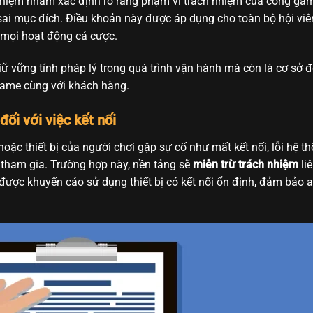
hiệm nhằm xác định rõ ràng phạm vi trách nhiệm của cổng gam
sai mục đích. Điều khoản này được áp dụng cho toàn bộ hội viê
 mọi hoạt động cá cược.
 vững tính pháp lý trong quá trình vận hành mà còn là cơ sở để
 game cùng với khách hàng.
ối với việc kết nối
 hoặc thiết bị của người chơi gặp sự cố như mất kết nối, lỗi hệ 
 tham gia. Trường hợp này, nền tảng sẽ
miễn trừ trách nhiệm
li
 được khuyến cáo sử dụng thiết bị có kết nối ổn định, đảm bảo 