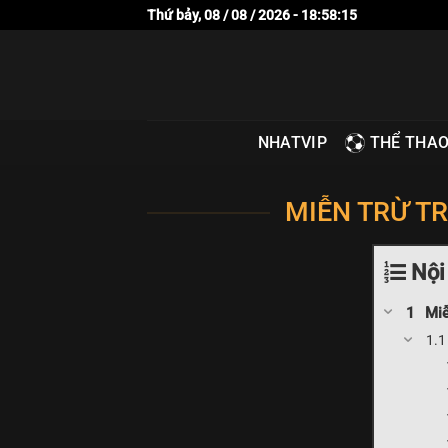
Bỏ
Thứ bảy, 08 / 08 / 2026 - 18:58:16
qua
nội
dung
THỂ THA
NHATVIP
MIỄN TRỪ TR
Nội
Miễ