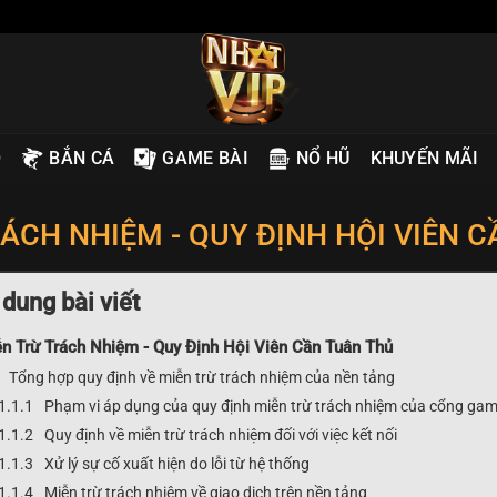
O
BẮN CÁ
GAME BÀI
NỔ HŨ
KHUYẾN MÃI
ÁCH NHIỆM - QUY ĐỊNH HỘI VIÊN 
 dung bài viết
n Trừ Trách Nhiệm - Quy Định Hội Viên Cần Tuân Thủ
Tổng hợp quy định về miễn trừ trách nhiệm của nền tảng
Phạm vi áp dụng của quy định miễn trừ trách nhiệm của cổng ga
Quy định về miễn trừ trách nhiệm đối với việc kết nối
Xử lý sự cố xuất hiện do lỗi từ hệ thống
Miễn trừ trách nhiệm về giao dịch trên nền tảng