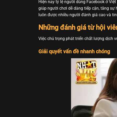
Hiện nay tỷ lệ người dùng Facebook ở Việt
giúp người chơi dễ dàng tiếp cận, tăng sự
luôn được nhiều người đánh giá cao và tin
Những đánh giá từ hội vi
Việc chú trọng phát triển chất lượng dịch 
Giải quyết vấn đề nhanh chóng