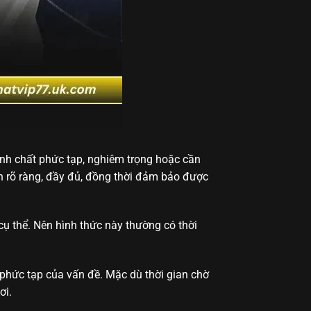
ính chất phức tạp, nghiêm trọng hoặc cần
ch rõ ràng, đầy đủ, đồng thời đảm bảo được
 cụ thể. Nên hình thức này thường có thời
phức tạp của vấn đề. Mặc dù thời gian chờ
ơi.