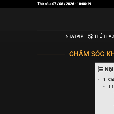
Bỏ
Thứ sáu, 07 / 08 / 2026 - 18:00:20
qua
nội
dung
THỂ THA
NHATVIP
CHĂM SÓC KH
Nội
Chă