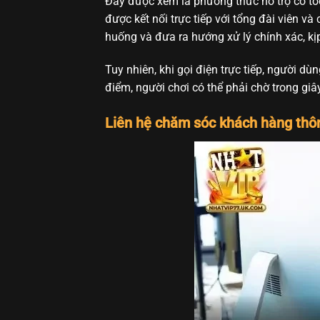
Đây được xem là phương thức hỗ trợ có t
được kết nối trực tiếp với tổng đài viên và
huống và đưa ra hướng xử lý chính xác, kịp
Tuy nhiên, khi gọi điện trực tiếp, người dù
điểm, người chơi có thể phải chờ trong giây
Liên hệ chăm sóc khách hàng thô