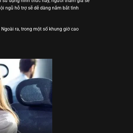
hi sử dụng hình thức này, người tham gia sẽ
 đội ngũ hỗ trợ sẽ dễ dàng nắm bắt tình
. Ngoài ra, trong một số khung giờ cao