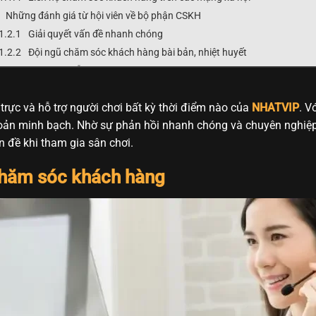
Những đánh giá từ hội viên về bộ phận CSKH
Giải quyết vấn đề nhanh chóng
Đội ngũ chăm sóc khách hàng bài bản, nhiệt huyết
Thời gian hỗ trợ hội viên 24/24
Kết luận
trực và hỗ trợ người chơi bất kỳ thời điểm nào của
NHATVIP
. V
hoản minh bạch. Nhờ sự phản hồi nhanh chóng và chuyên nghiệp 
n đề khi tham gia sân chơi.
 chăm sóc khách hàng