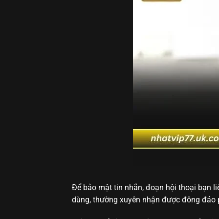
Để bảo mật tin nhắn, đoạn hội thoại bạn l
dùng, thường xuyên nhận được đông đảo p