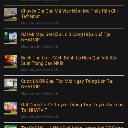
Chợ
Nằm
Có
Mơ
Chuyên Gia Giải Mã Việc Nằm Mơ Thấy Rắn Chi
Xấu
Thấy
Không,
Tiết Nhất
Hổ
Gợi
Chức năng bình luận bị tắt
ở
–
Ý
Chuyên
Có
Số
Gia
Bật Mí Mẹo Soi Cầu Lô 3 Càng Hiệu Quả Tại
Phải
Đẹp
Giải
Điềm
NHATVIP
Nhất
Mã
Lành,
Chức năng bình luận bị tắt
ở
Việc
Đâu
Bật
Nằm
Là
Mí
Bạch Thủ Lô – Cách Đánh Lô Hiệu Quả Với Xác
Mơ
Số
Mẹo
Thấy
Suất Trúng Cao Nhất
Đẹp
Soi
Rắn
Nhất
Chức năng bình luận bị tắt
ở
Cầu
Chi
Bạch
Lô
Tiết
Thủ
Cược Lô Đề Siêu Tốc Mỗi Ngày Trúng Lớn Tại
3
Nhất
Lô
Càng
NHATVIP
–
Hiệu
Chức năng bình luận bị tắt
ở
Cách
Quả
Cược
Đánh
Tại
Lô
Đặt Cược Lô Đề Truyền Thống Trực Tuyến An Toàn
Lô
NHATVIP
Đề
Hiệu
Tại NHATVIP
Siêu
Quả
Chức năng bình luận bị tắt
ở
Tốc
Với
Đặt
Mỗi
Xác
Cược
Ngày