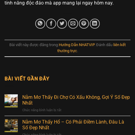
tính năng độc đáo mà app mang lại ngay hôm nay.
Bài viết này được đăng trong
Hướng Dẫn NHATVIP
. Đánh dấu
liên kết
thường trực
.
BÀI VIẾT GẦN ĐÂY
Nằm Mơ Thấy Đi Chợ Có Xấu Không, Gợi Ý Số Đẹp
Nhất
Chức năng bình luận bị tắt
ở
Nằm
Mơ
Nằm Mơ Thấy Hổ – Có Phải Điềm Lành, Đâu Là
Thấy
Số Đẹp Nhất
Đi
Chức năng bình luận bị tắt
ở