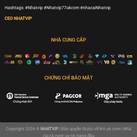
Hashtags: #Nhatvip #Nhatvip77ukcom #nhacaiNhatvip
CEO NHATVIP
NHÀ CUNG CẤP
CHỨNG CHỈ BẢO MẬT
Copyright 2026 ©
NHATVIP
| Bản quyền thuộc về liro.uk.com | Nhà
cái cá cược uy tín hàng đầu