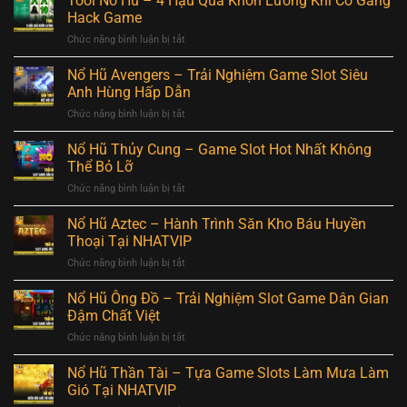
Tool Nổ Hũ – 4 Hậu Quả Khôn Lường Khi Cố Gắng
Suất
Lô
Trúng
Hack Game
Trúng
Đề
Lớn
Cao
Chức năng bình luận bị tắt
ở
Truyền
Tại
Nhất
Tool
Thống
NHATVIP
Nổ
Nổ Hũ Avengers – Trải Nghiệm Game Slot Siêu
Trực
Hũ
Tuyến
Anh Hùng Hấp Dẫn
–
An
Chức năng bình luận bị tắt
ở
4
Toàn
Nổ
Hậu
Tại
Hũ
Nổ Hũ Thủy Cung – Game Slot Hot Nhất Không
Quả
NHATVIP
Avengers
Khôn
Thể Bỏ Lỡ
–
Lường
Chức năng bình luận bị tắt
ở
Trải
Khi
Nổ
Nghiệm
Cố
Hũ
Nổ Hũ Aztec – Hành Trình Săn Kho Báu Huyền
Game
Gắng
Thủy
Slot
Thoại Tại NHATVIP
Hack
Cung
Siêu
Game
Chức năng bình luận bị tắt
ở
–
Anh
Nổ
Game
Hùng
Hũ
Nổ Hũ Ông Đồ – Trải Nghiệm Slot Game Dân Gian
Slot
Hấp
Aztec
Hot
Đậm Chất Việt
Dẫn
–
Nhất
Chức năng bình luận bị tắt
ở
Hành
Không
Nổ
Trình
Thể
Hũ
Nổ Hũ Thần Tài – Tựa Game Slots Làm Mưa Làm
Săn
Bỏ
Ông
Kho
Gió Tại NHATVIP
Lỡ
Đồ
Báu