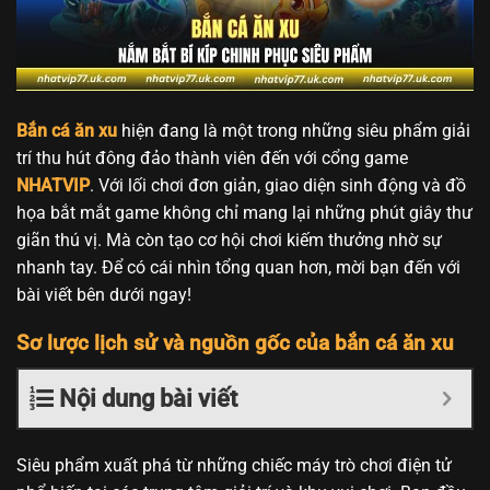
Bắn cá ăn xu
hiện đang là một trong những siêu phẩm giải
trí thu hút đông đảo thành viên đến với cổng game
NHATVIP
. Với lối chơi đơn giản, giao diện sinh động và đồ
họa bắt mắt game không chỉ mang lại những phút giây thư
giãn thú vị. Mà còn tạo cơ hội chơi kiếm thưởng nhờ sự
nhanh tay. Để có cái nhìn tổng quan hơn, mời bạn đến với
bài viết bên dưới ngay!
Sơ lược lịch sử và nguồn gốc của bắn cá ăn xu
Nội dung bài viết
Siêu phẩm xuất phá từ những chiếc máy trò chơi điện tử