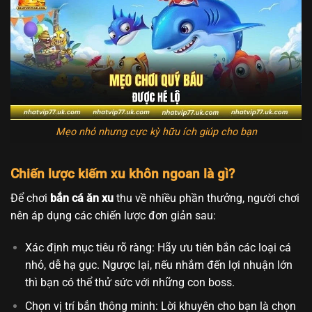
Mẹo nhỏ nhưng cực kỳ hữu ích giúp cho bạn
Chiến lược kiếm xu khôn ngoan là gì?
Để chơi
bắn cá ăn xu
thu về nhiều phần thưởng, người chơi
nên áp dụng các chiến lược đơn giản sau:
Xác định mục tiêu rõ ràng: Hãy ưu tiên bắn các loại cá
nhỏ, dễ hạ gục. Ngược lại, nếu nhắm đến lợi nhuận lớn
thì bạn có thể thử sức với những con boss.
Chọn vị trí bắn thông minh: Lời khuyên cho bạn là chọn