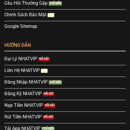
Câu Hỏi Thường Gặp
Chính Sách Bảo Mật
Google Sitemap
HƯỚNG DẪN
Đại Lý NHATVIP
Liên Hệ NHATVIP
Đăng Nhập NHATVIP
Đăng Ký NHATVIP
Nạp Tiền NHATVIP
Rút Tiền NHATVIP
Tải App NHATVIP