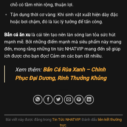
chỗ có tầm nhìn rộng, thuận lợi.
Tận dụng thời cơ vàng: Khi sinh vật xuất hiện dày đặc
hoặc bơi chậm, đó là lúc lý tưởng để tấn công.
Bắn cá ăn xu
là cái tên tạo nên làn sóng lan tỏa sức hút
mạnh mẽ. Bởi những điểm mạnh mà siêu phẩm này mang
đến, mong rằng những tin tức NHATVIP mang đến sẽ giúp
ích được cho bạn đọc! Cảm ơn các bạn rất nhiều.
Xem thêm:
Bắn Cá Rùa Xanh – Chinh
Phục Đại Dương, Rinh Thưởng Khủng
Bài viết này được đăng trong
Tin Tức NHATVIP
. Đánh dấu
liên kết thường
trực
.