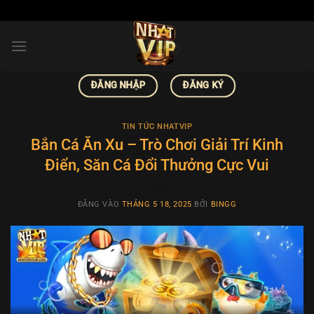
Bỏ
qua
nội
dung
ĐĂNG NHẬP
ĐĂNG KÝ
TIN TỨC NHATVIP
Bắn Cá Ăn Xu – Trò Chơi Giải Trí Kinh
Điển, Săn Cá Đổi Thưởng Cực Vui
ĐĂNG VÀO
THÁNG 5 18, 2025
BỞI
BINGG