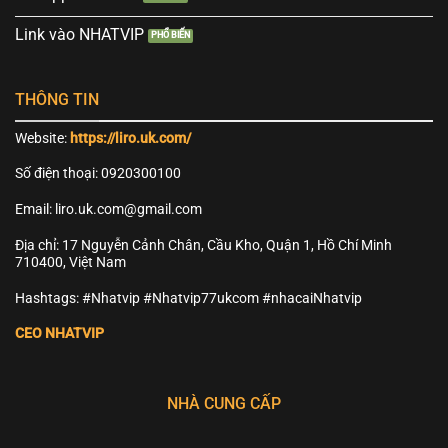
Link vào NHATVIP
THÔNG TIN
Website:
https://liro.uk.com/
Số điện thoại: 0920300100
Email:
liro.uk.com@gmail.com
Địa chỉ: 17 Nguyễn Cảnh Chân, Cầu Kho, Quận 1, Hồ Chí Minh
710400, Việt Nam
Hashtags: #Nhatvip #Nhatvip77ukcom #nhacaiNhatvip
CEO NHATVIP
NHÀ CUNG CẤP