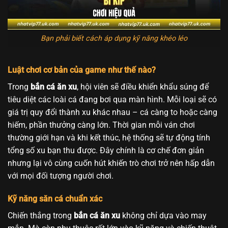
Bạn phải biết cách áp dụng kỹ năng khéo léo
Luật chơi cơ bản của game như thế nào?
Trong
bắn cá ăn xu
, hội viên sẽ điều khiển khẩu súng để
tiêu diệt các loài cá đang bơi qua màn hình. Mỗi loại sẽ có
giá trị quy đổi thành xu khác nhau – cá càng to hoặc càng
hiếm, phần thưởng càng lớn. Thời gian mỗi ván chơi
thường giới hạn và khi kết thúc, hệ thống sẽ tự động tính
tổng số xu bạn thu được. Đây chính là cơ chế đơn giản
nhưng lại vô cùng cuốn hút khiến trò chơi trở nên hấp dẫn
với mọi đối tượng người chơi.
Kỹ năng săn cá chuẩn xác
Chiến thắng trong
bắn cá ăn xu
không chỉ dựa vào may