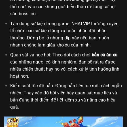
thử chơi vào các khung giờ điểm thấp để tăng cơ hội
săn boss lớn.
Tận dụng sự kiện trong game: NHATVIP thường xuyên
tổ chức các sự kiện tặng xu hoặc nhân đôi phần
thưởng. Đừng bỏ lỡ những dịp này nếu bạn muốn
nhanh chóng làm giàu kho xu của mình.
Quan sát và học hỏi: Theo dõi cách chơi
bắn cá ăn xu
của những người có kinh nghiệm. Bạn sẽ rút ra được
nhiều chiến thuật hay ho với cách xử lý tình huống linh
hoạt hơn.
Kiểm soát tốc độ bắn: Đừng bắn liên tục một cách ngẫu
nhiên. Thay vào đó hội viên hãy quan sát mục tiêu và
bắn đúng thời điểm để tiết kiệm xu và nâng cao hiệu
quả.